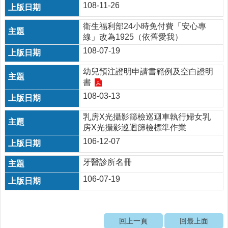
108-11-26
連
結
衛生福利部24小時免付費「安心專
相
線」改為1925（依舊愛我）
關
108-07-19
連
結
幼兒預注證明申請書範例及空白證明
書
法
108-03-13
規
查
乳房X光攝影篩檢巡迴車執行婦女乳
詢
房X光攝影巡迴篩檢標準作業
預
106-12-07
約
掛
牙醫診所名冊
號
106-07-19
健
康
運
回上一頁
回最上面
動