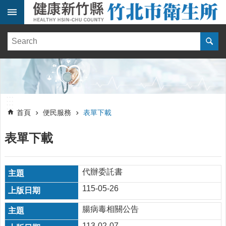
跳到主要內容區塊
:::
健
康
訊
息
單
:::
位
:::
簡
首頁
便民服務
表單下載
介
表單下載
便
民
服
務
代辦委託書
115-05-26
線
上
腸病毒相關公告
報
名
113-02-07