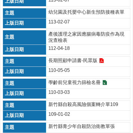
醫
幼兒園及托嬰中心新生預防接種表單
療
資
113-02-07
源
產後護理之家因應腸病毒防疫作為現
門
況查檢表
診
112-04-18
時
間
長期照顧申請書-民眾版
表
110-05-05
預
防
學齡前兒童視力篩檢名冊
注
110-03-03
射
時
新竹縣自殺高風險個案轉介單109
間
表
109-01-02
網
新竹縣青少年自殺防治衛教單張
站